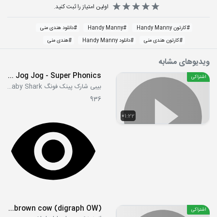
اولین امتیاز را ثبت کنید.
#
کارتون Handy Manny
#
Handy Manny
#
دانلود هندی منی
#
کارتون هندی منی
#
دانلود Handy Manny
#
هندی منی
ویدیوهای مشابه
Jog Jog Jog - Super Phonics
اشتراکی
بیبی شارک پینک فونگ Pink Fong Baby Shark
936
01:22
S03E22 - How now brown cow (digraph OW)
اشتراکی