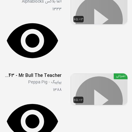
آلفا بلاکس Alphablocks
1333
05:03
S06E43 - Mr Bull The Teacher
اشتراکی
پپاپیگ - Peppa Pig
1388
05:02