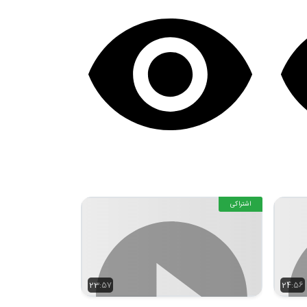
اشتراکی
23:57
24:56