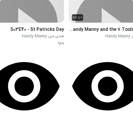
23:58
S03E40 - St Patricks Day
S03E41 - Handy Manny and the 7 Tools Part 1
Han
هندی منی Handy Manny
969