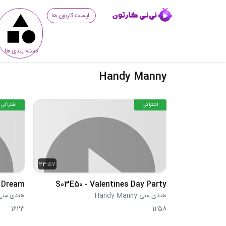
لیست کارتون ها
دسته بندی ها
Handy Manny
اشتراکی
اشتراکی
23:57
S03E50 - Valentines Day Party
هندی منی Handy Manny
هندی منی dy Manny
1623
1258