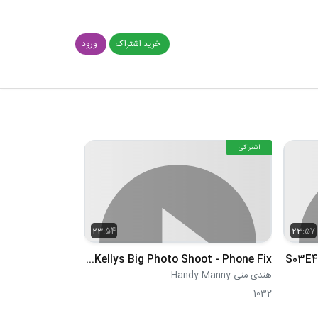
خرید اشتراک
ورود
اشتراکی
23:54
23:57
S03E47 - Kellys Big Photo Shoot - Phone Fix
S03E48
هندی منی Handy Manny
1032