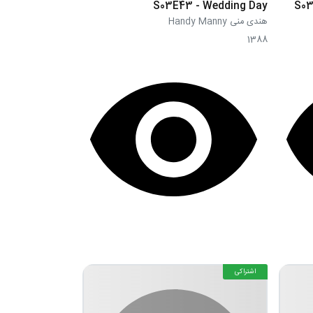
S03E43 - Wedding Day
S03
هندی منی Handy Manny
1388
اشتراکی