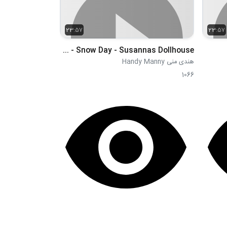
23:57
23:57
S03E39 - Snow Day - Susannas Dollhouse
هندی منی Handy Manny
1066