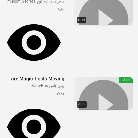
ماجراهای اوم نوم Om Nom Stories
886
01:09
Why are Magic Tools Moving
اشتراکی
بیبی باس BabyBus
1760
02:40