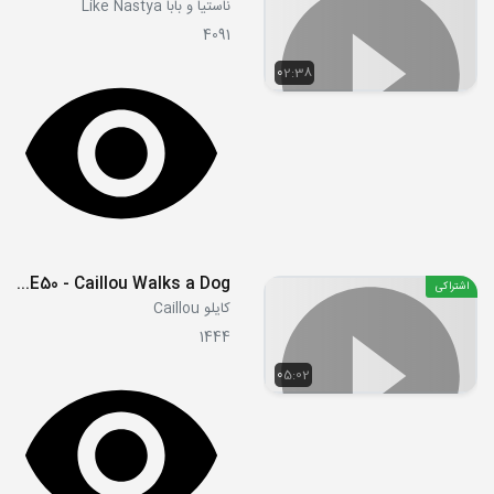
ناستیا و بابا Like Nastya
4091
02:38
S01E50 - Caillou Walks a Dog
اشتراکی
کایلو Caillou
1444
05:02