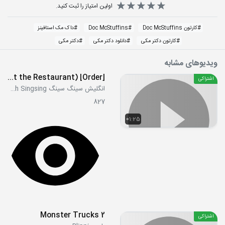
اولین امتیاز را ثبت کنید.
#
کارتون Doc McStuffins
#
Doc McStuffins
#
داک مک استافینز
#
کارتون دکتر مکی
#
دانلود دکتر مکی
#
دکتر مکی
ویدیوهای مشابه
[Order] May I take your order - I'd like a pizza. (At the Restaurant)
اشتراکی
انگلیش سینگ سینگ English Singsing
827
01:25
Monster Trucks 2
اشتراکی