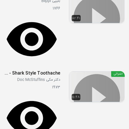
بلیپی Blippi
1766
02:41
S01E18b - Shark Style Toothache
اشتراکی
دکتر مکی Doc McStuffins
1973
11:48