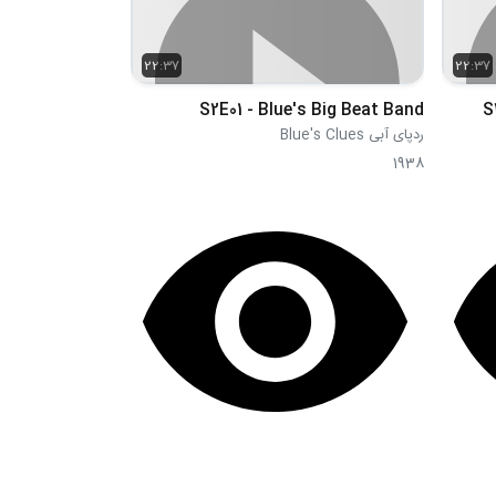
22:37
22:37
S2E01 - Blue's Big Beat Band
S
ردپای آبی Blue's Clues
1938