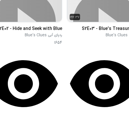
22:37
2E02 - Hide and Seek with Blue
S2E03 - Blue's Treasu
Bl
ردپای آبی Blue's Clues
1654