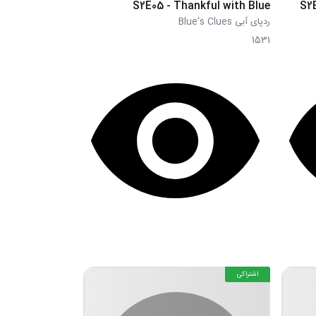
S2E05 - Thankful with Blue
S2E
ردپای آبی Blue's Clues
1531
اشتراکی