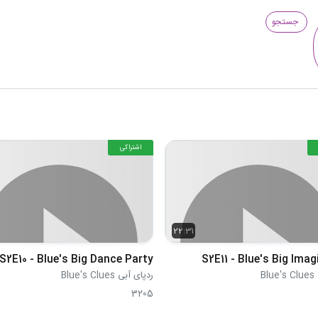
جستجو
اشتراکی
22:31
S2E10 - Blue's Big Dance Party
S2E11 - Blue's Big Imag
Bl
ردپای آبی Blue's Clues
3205