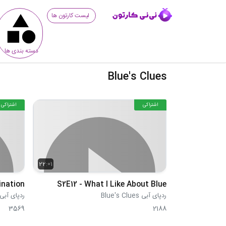
لیست کارتون ها
دسته بندی ها
Blue's Clues
اشتراکی
اشتراکی
22:01
ination
S2E12 - What I Like About Blue
ردپای آبی Blue's Clues
ردپای آبی ue's Clues
3569
2188