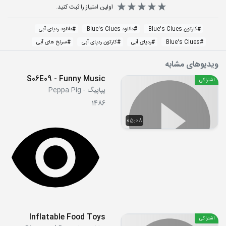
اولین امتیاز را ثبت کنید.
#
کارتون Blue's Clues
#
دانلود Blue's Clues
#
دانلود ردپای آبی
#
Blue's Clues
#
ردپای آبی
#
کارتون ردپای آبی
#
سرنخ های آبی
ویدیوهای مشابه
S06E09 - Funny Music
اشتراکی
پپاپیگ - Peppa Pig
1486
05:08
Inflatable Food Toys
اشتراکی