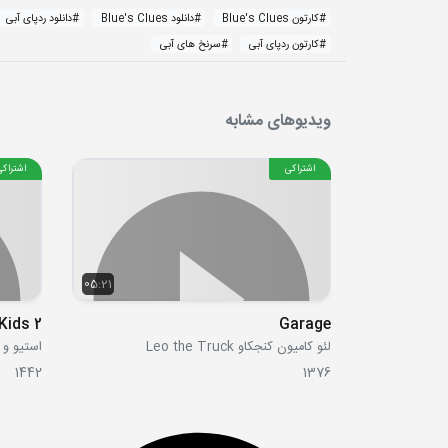
#
کارتون Blue's Clues
#
دانلود Blue's Clues
#
دانلود ردپای آبی
#
کارتون ردپای آبی
#
سرنخ های آبی
ویدیوهای مشابه
اشتراکی
اشتراکی
05:21
Kids 2
Garage
لئو کامیون کنجکاو Leo the Truck
1442
1376