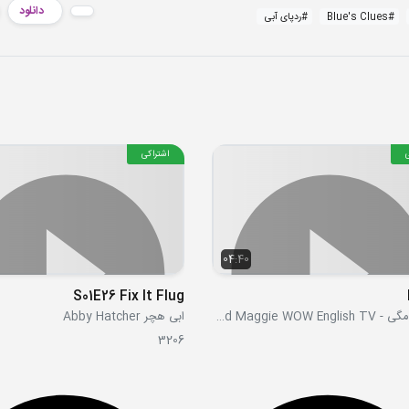
دانلود
#
Blue's Clues
#
ردپای آبی
اشتراکی
04:40
S01E26 Fix It Flug
استیو و مگی - Steve and Maggie WOW English TV
ابی هچر Abby Hatcher
3206