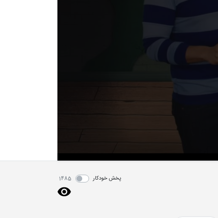
پخش خودکار
1485