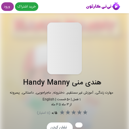
خرید اشتراک
ورود
هندی منی Handy Manny
مهارت زندگی
آموزش غیر مستقیم
دخترونه
ماجراجویی
داستانی
پسرونه
1
فصل |
50
قسمت
|
English
از ۳ ماه تا ۶ ماه
5
/
0
(
11
امتیاز)
نشان کردن