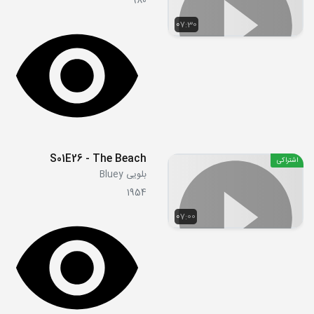
980
07:30
S01E26 - The Beach
اشتراکی
بلویی Bluey
1954
07:00