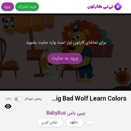
خرید اشتراک
ورود
برای تماشای کارتون نیاز است وارد سایت بشوید.
ورود به سایت
Kitten Police Catches Big Bad Wolf Learn Colors
پخش خودکار
1142
بیبی باس BabyBus
دانلود
نشان کردن