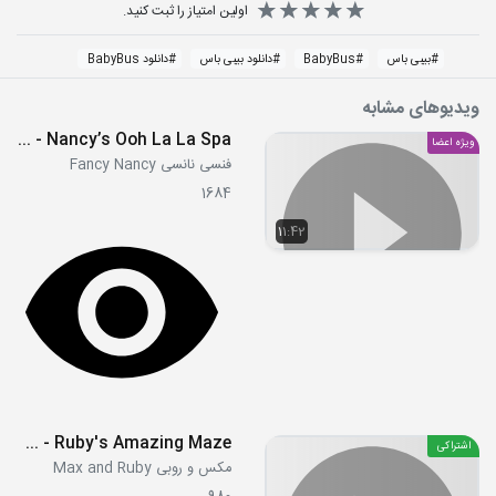
اولین امتیاز را ثبت کنید.
#
بیبی باس
#
BabyBus
#
دانلود بیبی باس
#
دانلود BabyBus
ویدیوهای مشابه
S01E05 - Nancy’s Ooh La La Spa
ویژه اعضا
فنسی نانسی Fancy Nancy
1684
11:42
S5E04b - Ruby's Amazing Maze
اشتراکی
مکس و روبی Max and Ruby