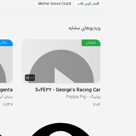
#
مادر گوس کلاب
#
Mother Goose Club
ویدیوهای مشابه
اشتراکی
رایگان
05:00
agenta
S04E32 - George's Racing Car
پپاپیگ - Peppa Pig
ردپای آبی 's Clues
11747
2016