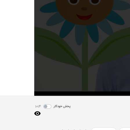
پخش خودکار
1014