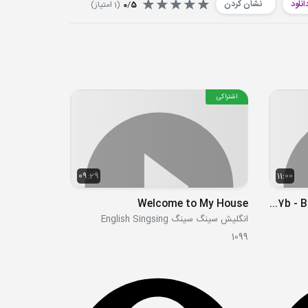
انلود
نشان کردن
5
/
0
(
1
امتیاز)
اشتراکی
09:29
11:00
Welcome to My House
S4E07b - Brontotherium and the Beast
انگلیش سینگ سینگ English Singsing
1099