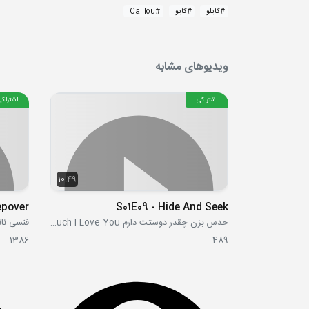
#
کایلو
#
کایو
#
Caillou
ویدیوهای مشابه
اشتراکی
اشتراکی
10:49
epover
S01E09 - Hide And Seek
حدس بزن چقدر دوستت دارم Guess How Much I Love You
فنسی نانسی ncy
1386
489