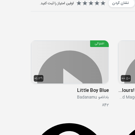
نشان کردن
اولین امتیاز را ثبت کنید.
اشتراکی
01:39
00:50
Little Boy Blue
Colours! Can you find something red
استیو و مگی - Steve and Maggie WOW English TV
بادانامو Badanamu
842