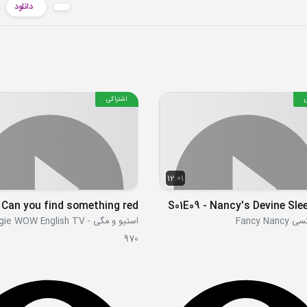
دانلود
اشتراکی
12:01
S01E09 - Nancy's Devine Sle
Fancy Na
970