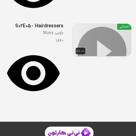
S02E05 - Hairdressers
اشتراکی
بلویی Bluey
1860
07:00