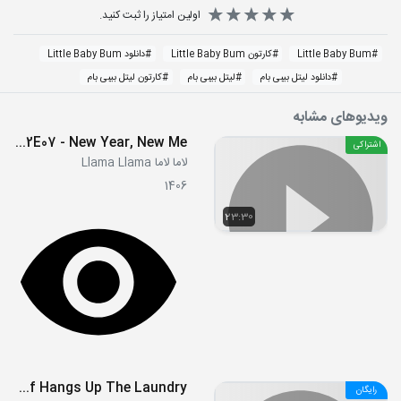
اولین امتیاز را ثبت کنید.
#
Little Baby Bum
#
کارتون Little Baby Bum
#
دانلود Little Baby Bum
#
دانلود لیتل بیبی بام
#
لیتل بیبی بام
#
کارتون لیتل بیبی بام
ویدیوهای مشابه
S02E07 - New Year, New Me
اشتراکی
لاما لاما Llama Llama
1406
23:30
E02 - Humf Hangs Up The Laundry
رایگان