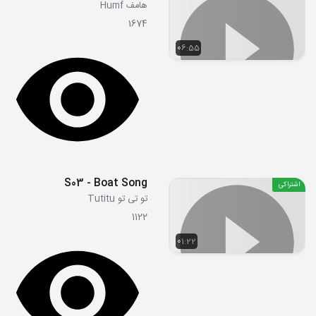
هامف Humf
1674
06:55
S03 - Boat Song
اشتراکی
تو تی تو Tutitu
1122
01:22