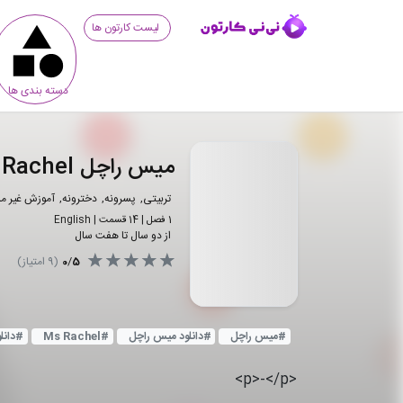
لیست کارتون ها
دسته بندی ها
میس راچل Ms. Rachel
تربیتی
پسرونه
دخترونه
آموزش غیر م
1
فصل |
14
قسمت
|
English
از دو سال تا هفت سال
5
/
0
(
9
امتیاز)
#
میس راچل
#
دانلود میس راچل
#
Ms Rachel
#
دانلود hel
<p>-</p>