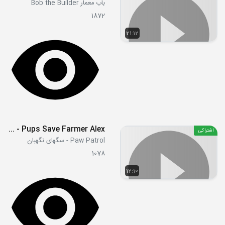
باب معمار Bob the Builder
1872
21:12
S04E15b - Pups Save Farmer Alex
اشتراکی
Paw Patrol - سگهای نگهبان
1078
12:10