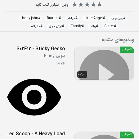
اولین امتیاز را ثبت کنید.
#
بیبی جان
#
Little Angel
#
خواهر
#
Brother
#
baby john
#
Sister
#
برادر
#
Family
#
لیتل انجل
#
خانواده
ویدیوهای مشابه
S02E12 - Sticky Gecko
اشتراکی
بلویی Bluey
1526
07:00
S21E15-16 - Jet Powered Scoop - A Heavy Load
اشتراکی