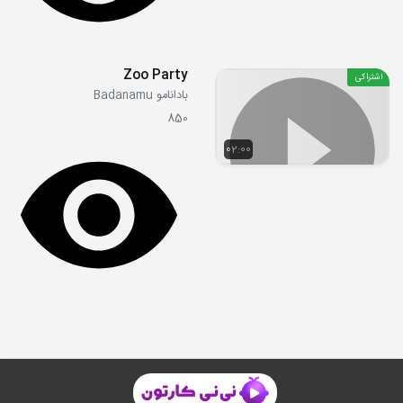
Zoo Party
اشتراکی
بادانامو Badanamu
850
02:00