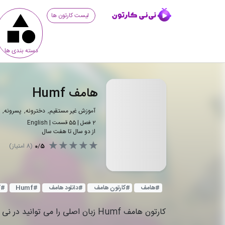
لیست کارتون ها
دسته بندی ها
هامف Humf
آموزش غیر مستقیم
دخترونه
پسرونه
2
فصل |
55
قسمت
|
English
از دو سال تا هفت سال
5
/
0
(
8
امتیاز)
#
هامف
#
کارتون هامف
#
دانلود هامف
#
Humf
#
ک
کارتون هامف Humf زبان اصلی را می توانید در نی نی کارتون آنلاین تماشا کنید.