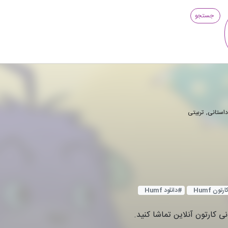
جستجو
داستانی
تربیتی
ارتون Humf
#
دانلود Humf