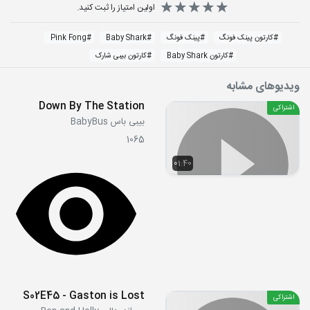
اولین امتیاز را ثبت کنید.
#
کارتون پینک فونگ
#
پینک فونگ
#
Baby Shark
#
Pink Fong
#
کارتون Baby Shark
#
کارتون بیبی شارک
ویدیوهای مشابه
Down By The Station
اشتراکی
بیبی باس BabyBus
1065
01:40
S02E45 - Gaston is Lost
اشتراکی