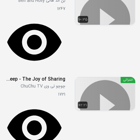
بن اند هالی Ben and Holly
1267
10:35
Baa Baa Black Sheep - The Joy of Sharing!
اشتراکی
چوچو تی وی ChuChu TV
1721
02:21