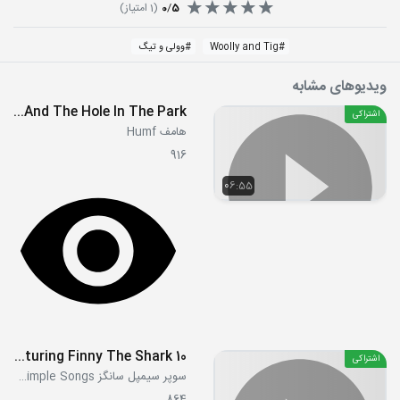
5
/
0
(
1
امتیاز)
#
Woolly and Tig
#
وولی و تیگ
ویدیوهای مشابه
E09 - Humf And The Hole In The Park
اشتراکی
هامف Humf
916
06:55
10 Little Fishies Featuring Finny The Shark!
اشتراکی
سوپر سیمپل سانگز Super Simple Songs