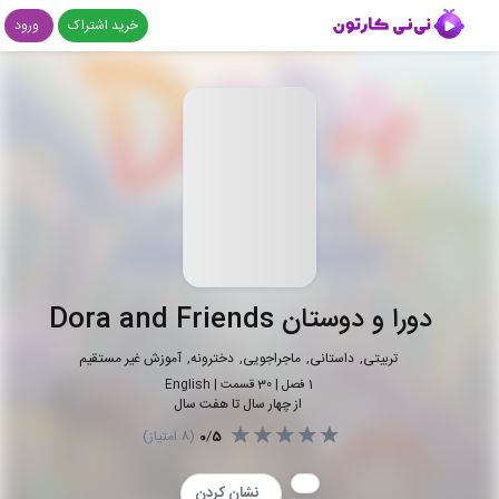
خرید اشتراک
ورود
دورا و دوستان Dora and Friends
تربیتی
داستانی
ماجراجویی
دخترونه
آموزش غیر مستقیم
1
فصل |
30
قسمت
|
English
از چهار سال تا هفت سال
5
/
0
(
8
امتیاز)
نشان کردن