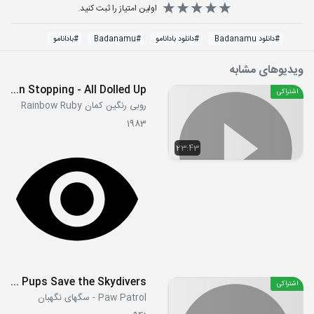
اولین امتیاز را ثبت کنید.
#
دانلود Badanamu
#
دانلود بادانامو
#
Badanamu
#
بادانامو
ویدیوهای مشابه
S01E18 - Train Stopping - All Dolled Up
اشتراکی
روبی رنگین کمان Rainbow Ruby
1983
23:43
S07E11a - Pups Save the Skydivers
اشتراکی
Paw Patrol - سگهای نگهبان