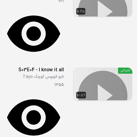
941
11:45
S03E04 - I know it all
اشتراکی
تایو اتوبوس کوچک Tayo
1355
10:59