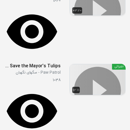
1630
03:20
S03E33 - Pups Save the Mayor's Tulips
اشتراکی
Paw Patrol - سگهای نگهبان
1038
12:11