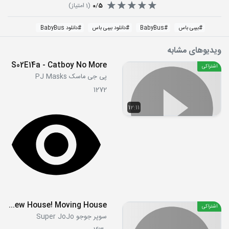
5
/
0
(
1
امتیاز)
#
بیبی باس
#
BabyBus
#
دانلود بیبی باس
#
دانلود BabyBus
ویدیوهای مشابه
S02E14a - Catboy No More
اشتراکی
پی جی ماسک PJ Masks
1272
12:11
Baby JoJo’s Moving to A New House! Moving House
اشتراکی
سوپر جوجو Super JoJo