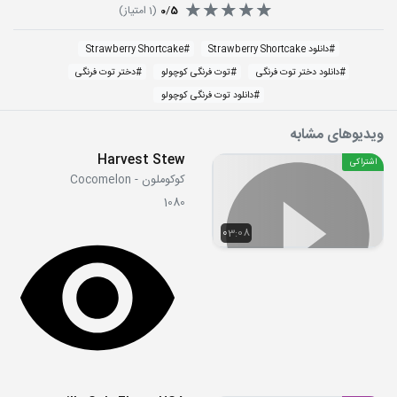
5
/
0
(
1
امتیاز)
#
دانلود Strawberry Shortcake
#
Strawberry Shortcake
#
دانلود دختر توت فرنگی
#
توت فرنگی کوچولو
#
دختر توت فرنگی
#
دانلود توت فرنگی کوچولو
ویدیوهای مشابه
Harvest Stew
اشتراکی
کوکوملون - Cocomelon
1080
03:08