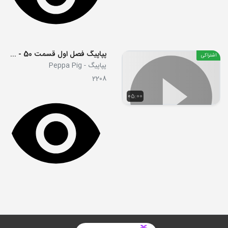
پپاپیگ فصل اول قسمت 50 - My Birthday Party
اشتراکی
پپاپیگ - Peppa Pig
2208
05:00