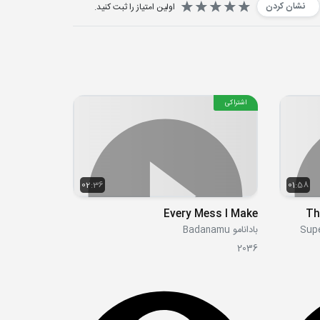
نشان کردن
اولین امتیاز را ثبت کنید.
اشتراکی
02:36
01:58
Every Mess I Make
Th
بادانامو Badanamu
2036