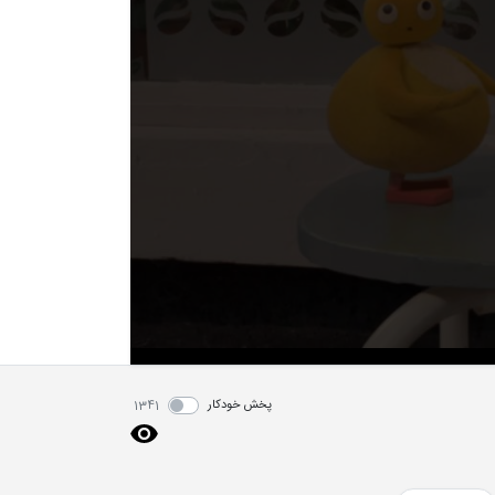
پخش خودکار
1341