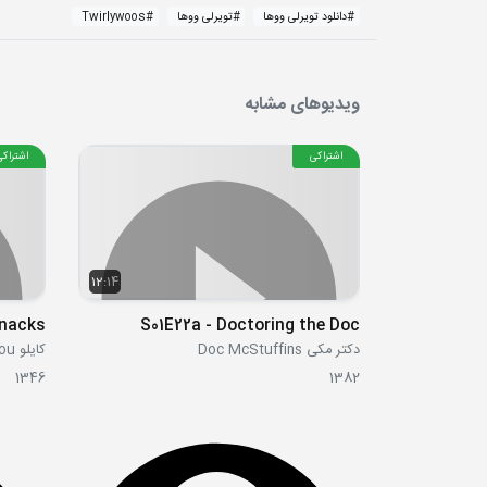
#
دانلود تویرلی ووها
#
تویرلی ووها
#
Twirlywoos
ویدیوهای مشابه
اشتراکی
اشتراکی
12:14
Snacks
S01E22a - Doctoring the Doc
دکتر مکی Doc McStuffins
کایلو Caillou
1346
1382