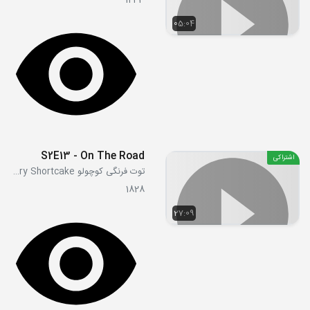
1243
05:04
S2E13 - On The Road
اشتراکی
توت فرنگی کوچولو Strawberry Shortcake
1828
27:09