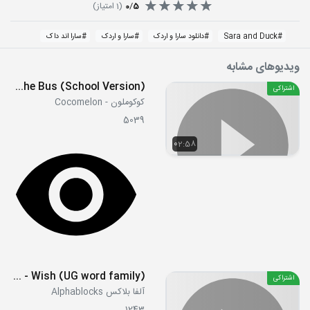
5
/
0
(
1
امتیاز)
#
Sara and Duck
#
دانلود سارا و اردک
#
سارا و اردک
#
سارا اند داک
ویدیوهای مشابه
Wheels On The Bus (School Version)
اشتراکی
کوکوملون - Cocomelon
5039
02:58
S03E01 - Wish (UG word family)
اشتراکی
آلفا بلاکس Alphablocks