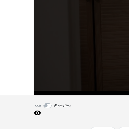
پخش خودکار
885