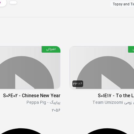
د
Topsy and T
اشتراکی
23:26
S06E02 - Chinese New Year
S01E17 - To the L
Team Umizoom
پپاپیگ - Peppa Pig
2056