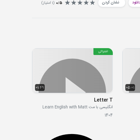
انلود
نشان کردن
5
/
0
(
1
امتیاز)
اشتراکی
01:49
05:01
Letter T
انگلیسی با مت Learn English with Matt
1404