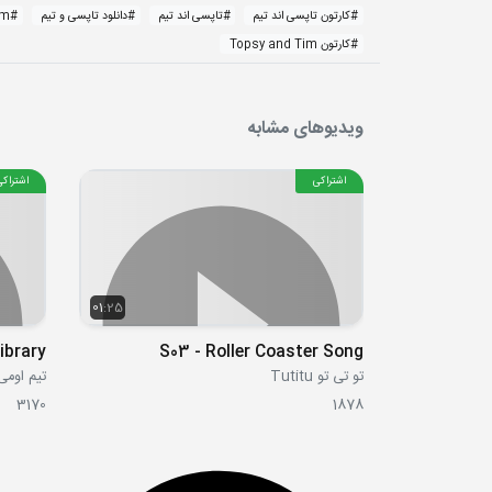
#
کارتون تاپسی اند تیم
#
تاپسی اند تیم
#
دانلود تاپسی و تیم
#
im
#
کارتون Topsy and Tim
ویدیوهای مشابه
اشتراکی
اشتراکی
01:25
ibrary
S03 - Roller Coaster Song
تو تی تو Tutitu
تیم اومی زومی i
3170
1878