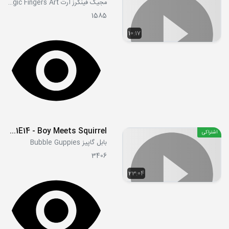
مجیک فینگرز آرت Magic Fingers Art
1585
10:17
S01E14 - Boy Meets Squirrel!
اشتراکی
بابل گاپیز Bubble Guppies
3406
23:04