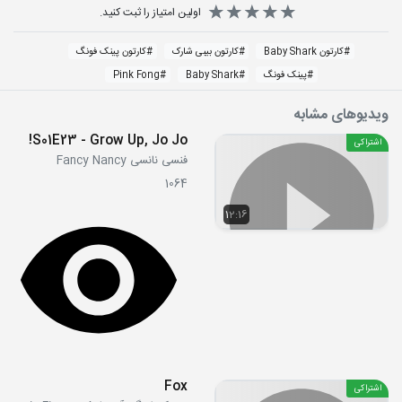
اولین امتیاز را ثبت کنید.
#
کارتون Baby Shark
#
کارتون بیبی شارک
#
کارتون پینک فونگ
#
پینک فونگ
#
Baby Shark
#
Pink Fong
ویدیوهای مشابه
S01E23 - Grow Up, Jo Jo!
اشتراکی
فنسی نانسی Fancy Nancy
1064
12:16
Fox
اشتراکی