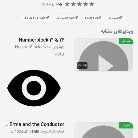
5
/
0
(
1
امتیاز)
#
بیبی باس
#
BabyBus
#
دانلود بیبی باس
#
دانلود BabyBus
ویدیوهای مشابه
Numberblock 21 & 22
اشتراکی
بلوکهای اعداد NumberBlocks
2798
04:34
S02E21b - Erma and the Conductor
اشتراکی
قطار دایناسورها Dinosaur Train