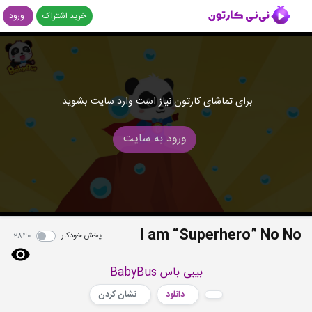
خرید اشتراک
ورود
برای تماشای کارتون نیاز است وارد سایت بشوید.
ورود به سایت
I am “Superhero” No No
پخش خودکار
2840
بیبی باس BabyBus
دانلود
نشان کردن