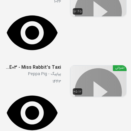
1026
12:45
S05E03 - Miss Rabbit's Taxi
اشتراکی
پپاپیگ - Peppa Pig
1443
05:12