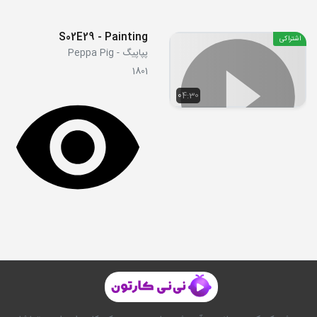
S02E29 - Painting
اشتراکی
پپاپیگ - Peppa Pig
1801
04:30