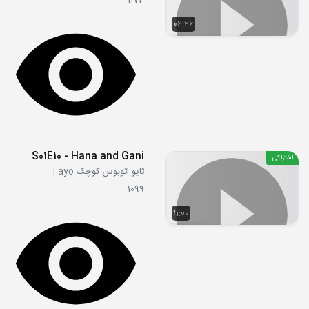
1174
06:26
S01E10 - Hana and Gani
اشتراکی
تایو اتوبوس کوچک Tayo
1099
11:00