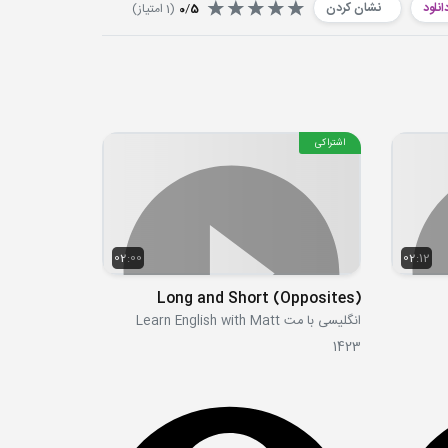
انلود
نشان کردن
5
/
0
(
1
امتیاز)
اشتراکی
02:00
02:12
Long and Short (Opposites)
انگلیسی با مت Learn English with Matt
1423