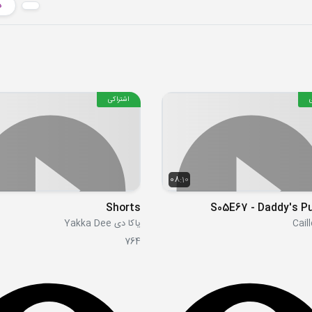
د
اشتراکی
08:10
Shorts
S05E67 - Daddy's P
یاکا دی Yakka Dee
764