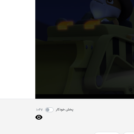
پخش خودکار
1067