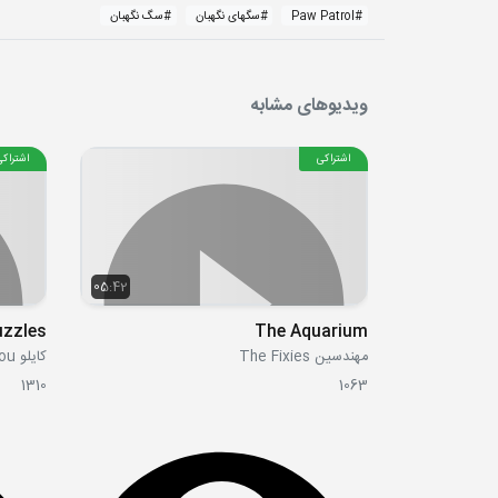
#
Paw Patrol
#
سگهای نگهبان
#
سگ نگهبان
ویدیوهای مشابه
اشتراکی
اشتراکی
05:42
uzzles
The Aquarium
مهندسین The Fixies
کایلو Caillou
1310
1063