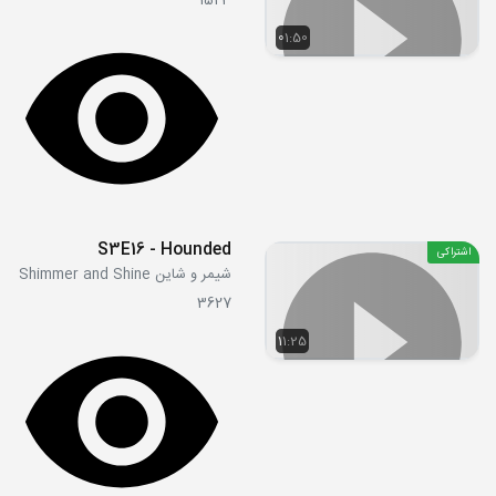
1523
01:50
S3E16 - Hounded
اشتراکی
شیمر و شاین Shimmer and Shine
3627
11:25