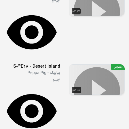
1382
02:17
S04E28 - Desert Island
اشتراکی
پپاپیگ - Peppa Pig
1086
05:00