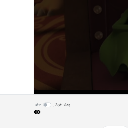
پخش خودکار
1163