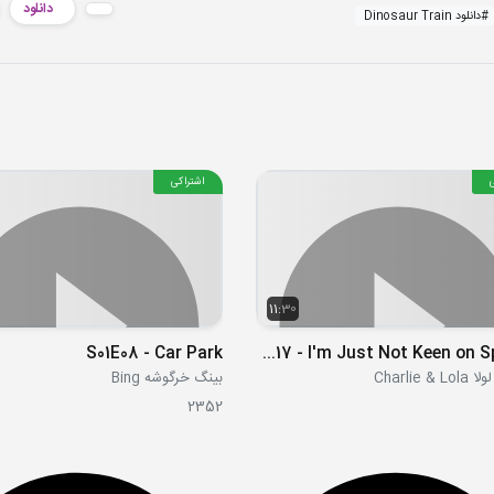
دانلود
#
دانلود Dinosaur Train
اشتراکی
11:30
S01E08 - Car Park
S01E17 - I'm Just Not Keen on Spiders
Charlie &
بینگ خرگوشه Bing
2352