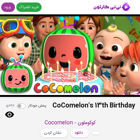
خرید اشتراک
ورود
CoComelon's 13th Birthday
پخش خودکار
5646
کوکوملون - Cocomelon
دانلود
نشان کردن