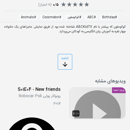
5
/
0
(
7
امتیاز)
#
Birthday
#
ABC
#
کوکوملون
#
Cocomelon
#
Animals
کوکوملون که پیشتر با نام ABCKidTV شناخته شده بود از طریق نمایش ماجراهای یک خانواده
چهار نفره به آموزش زبان انگلیسی به کودکان می‌پردازد.
ادامه
ویدیوهای مشابه
S01E04 - New friends
ویژه اعضا
روبوکار پولی Robocar Poli
2017
11:10