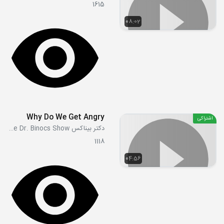
1615
08:02
Why Do We Get Angry
اشتراکی
دکتر بیناکس The Dr. Binocs Show
1118
04:56