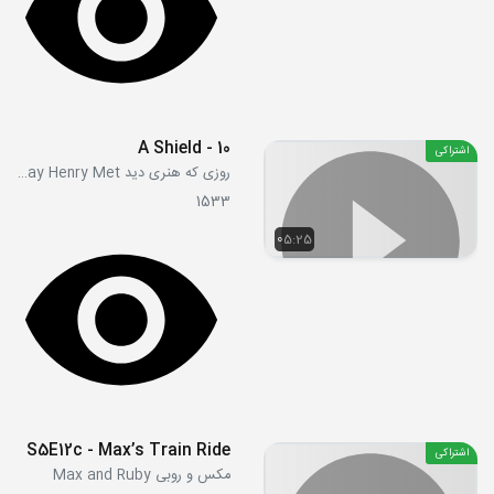
10 - A Shield
اشتراکی
روزی که هنری دید The Day Henry Met
1533
05:25
S5E12c - Max’s Train Ride
اشتراکی
مکس و روبی Max and Ruby