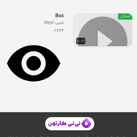
Bus
اشتراکی
بلیپی Blippi
2734
10:09