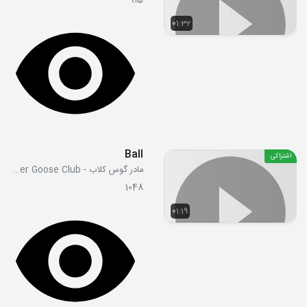
915
01:32
Ball
اشتراکی
مادر گوس کلاب - Mother Goose Club
1048
01:19