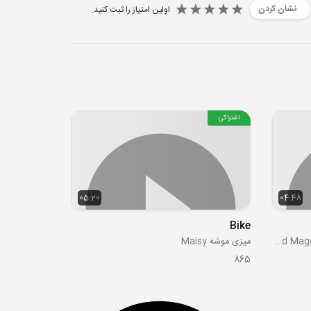
نشان کردن
اولین امتیاز را ثبت کنید.
اشتراکی
05:20
04:48
Bike
استیو و مگی - Steve and Maggie WOW English TV
میزی موشه Maisy
865