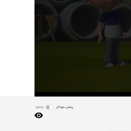
پخش خودکار
1575