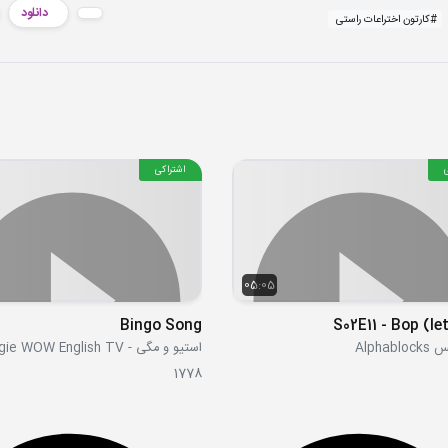
دانلود
#
کارتون اختراعات راستی
اشتراکی
05:05
Bingo Song
S02E11 - Bop (le
Alphab
1778