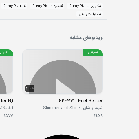
#
کارتون Rusty Rivets
#
دانلود Rusty Rivets
#
Rusty Rivets
#
اختراعات راستی
ویدیوهای مشابه
اشتراکی
اشتراکی
11:08
tter B)
S2E33 - Feel Better
شیمر و شاین Shimmer and Shine
آلفا بلاکس locks
1577
1958