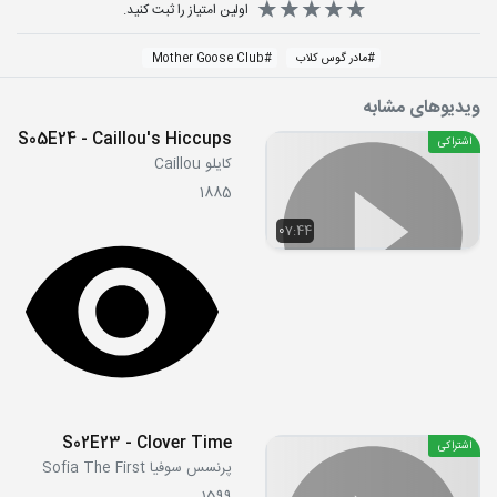
اولین امتیاز را ثبت کنید.
#
مادر گوس کلاب
#
Mother Goose Club
ویدیوهای مشابه
S05E24 - Caillou's Hiccups
اشتراکی
کایلو Caillou
1885
07:44
S02E23 - Clover Time
اشتراکی
پرنسس سوفیا Sofia The First