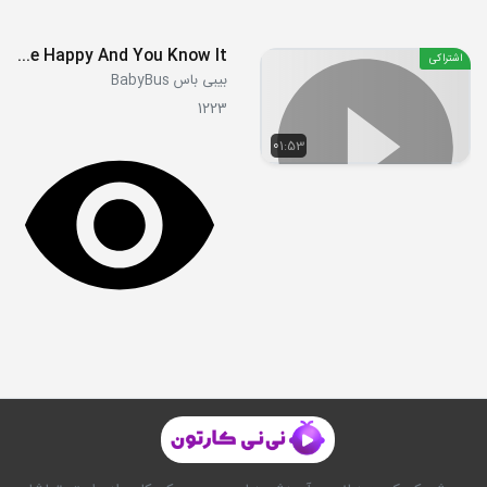
If You're Happy And You Know It
اشتراکی
بیبی باس BabyBus
1223
01:53