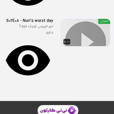
S02E08 - Nuri's worst day
اشتراکی
تایو اتوبوس کوچک Tayo
1548
11:00