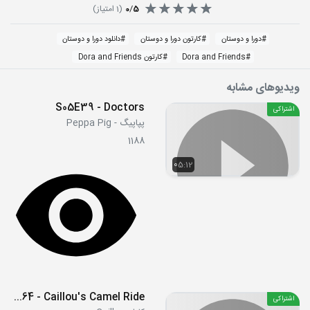
5
/
0
(
1
امتیاز)
#
دورا و دوستان
#
کارتون دورا و دوستان
#
دانلود دورا و دوستان
#
Dora and Friends
#
کارتون Dora and Friends
ویدیوهای مشابه
S05E39 - Doctors
اشتراکی
پپاپیگ - Peppa Pig
1188
05:12
S05E64 - Caillou's Camel Ride
اشتراکی