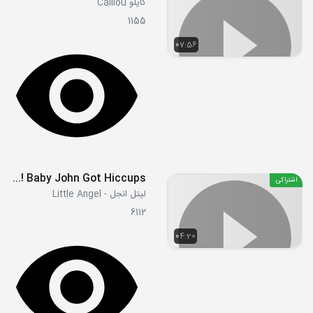
کایلو Caillou
1155
07:56
Oh No! Baby John Got Hiccups!
اشتراکی
لیتل انجل - Little Angel
6112
04:20