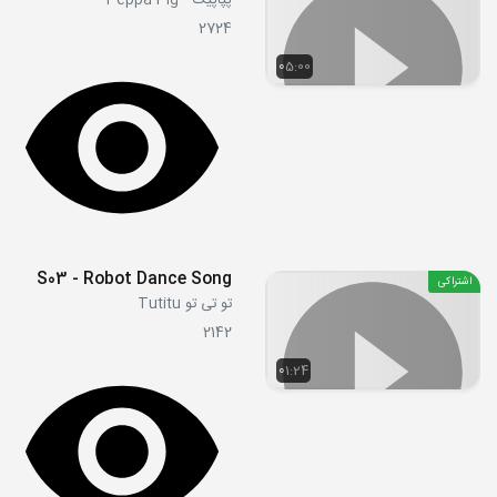
پپاپیگ - Peppa Pig
2724
05:00
S03 - Robot Dance Song
اشتراکی
تو تی تو Tutitu
2142
01:24