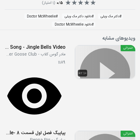
5
/
0
(
1
امتیاز)
#
دکتر مک ویلی
#
دانلود دکتر مک ویلی
#
Doctor McWheelie
#
دانلود Doctor McWheelie
ویدیوهای مشابه
Christmas Song - Jingle Bells Video
اشتراکی
مادر گوس کلاب - Mother Goose Club
1189
02:10
پپاپیگ فصل اول قسمت 8 -Piggy in the Middle
اشتراکی