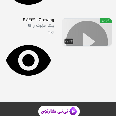
S01E13 - Growing
اشتراکی
بینگ خرگوشه Bing
1166
07:24