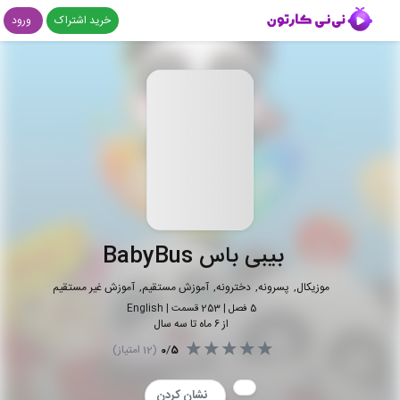
خرید اشتراک
ورود
بیبی باس BabyBus
موزیکال
پسرونه
دخترونه
آموزش مستقیم
آموزش غیر مستقیم
5
فصل |
253
قسمت
|
English
از ۶ ماه تا سه سال
5
/
0
(
12
امتیاز)
نشان کردن