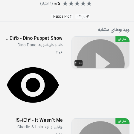
5
/
0
(
1
امتیاز)
#
پپاپیگ
#
Peppa Pig
ویدیوهای مشابه
S3E12b - Dino Puppet Show
اشتراکی
دانا و دایناسورها Dino Dana
1106
11:00
S01E13 - It Wasn't Me!
اشتراکی
چارلی و لولا Charlie & Lola