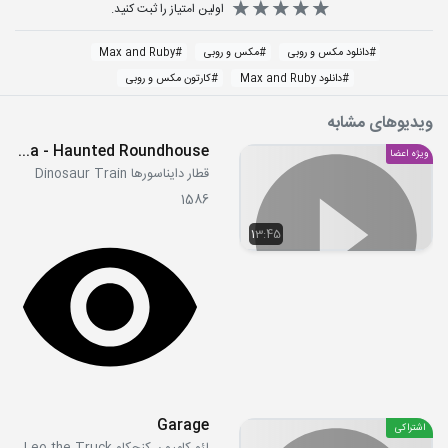
اولین امتیاز را ثبت کنید.
#
دانلود مکس و روبی
#
مکس و روبی
#
Max and Ruby
#
دانلود Max and Ruby
#
کارتون مکس و روبی
ویدیوهای مشابه
S02E03a - Haunted Roundhouse
ویژه اعضا
قطار دایناسورها Dinosaur Train
1586
13:45
Garage
اشتراکی