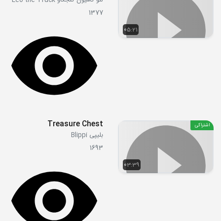
لئو کامیون کنجکاو Leo the Truck
1377
05:21
Treasure Chest
اشتراکی
بلیپی Blippi
1693
03:39