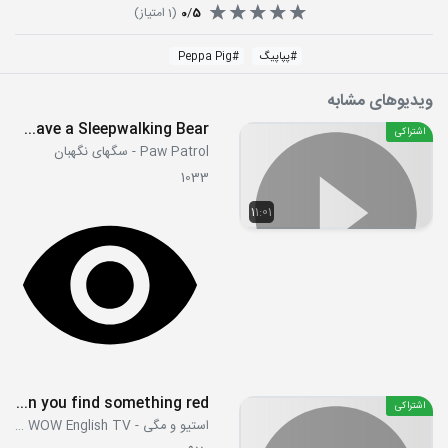
5
/
0
(
1
امتیاز)
#
پپاپیگ
#
Peppa Pig
ویدیوهای مشابه
S04E09a - Pups Save a Sleepwalking Bear
اشتراکی
Paw Patrol - سگهای نگهبان
1033
11:01
Colours! Can you find something red
اشتراکی
استیو و مگی - Steve and Maggie WOW English TV