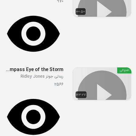
970
00:50
S02E04 - Compass Eye of the Storm
اشتراکی
ریدلی جونز Ridley Jones
2566
23:27