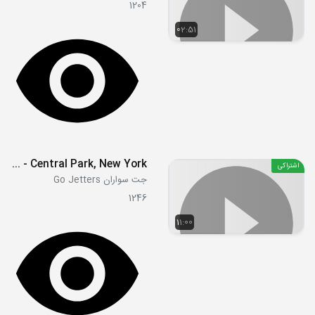
1204
02:51
S02E13 - Central Park, New York
اشتراکی
جت سواران Go Jetters
1246
11:00