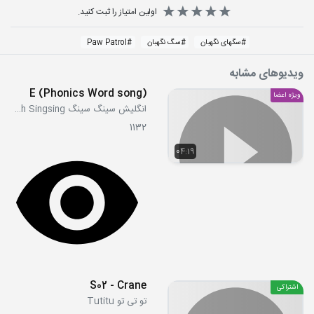
اولین امتیاز را ثبت کنید.
#
سگهای نگهبان
#
سگ نگهبان
#
Paw Patrol
ویدیوهای مشابه
E (Phonics Word song)
ویژه اعضا
انگلیش سینگ سینگ English Singsing
1132
04:19
S02 - Crane
اشتراکی
تو تی تو Tutitu