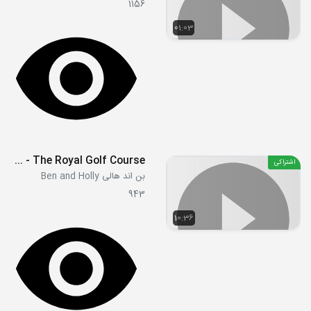
1156
01:03
S01E19 - The Royal Golf Course
اشتراکی
بن اند هالی Ben and Holly
943
10:36