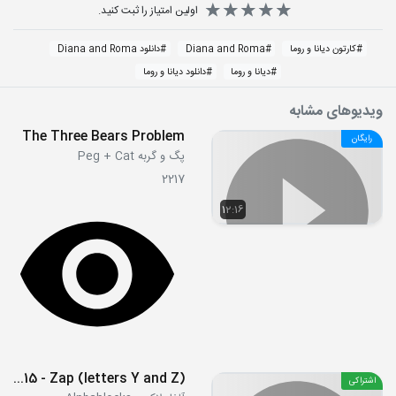
اولین امتیاز را ثبت کنید.
#
کارتون دیانا و روما
#
Diana and Roma
#
دانلود Diana and Roma
#
دیانا و روما
#
دانلود دیانا و روما
ویدیوهای مشابه
The Three Bears Problem
رایگان
پگ و گربه Peg + Cat
2217
12:16
S02E15 - Zap (letters Y and Z)
اشتراکی