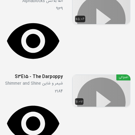
آلفا بلاکس Alphablocks
939
05:06
S3E15 - The Darpoppy
اشتراکی
شیمر و شاین Shimmer and Shine
2184
11:07