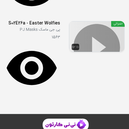
S02E26a - Easter Wolfies
اشتراکی
پی جی ماسک PJ Masks
1563
12:11