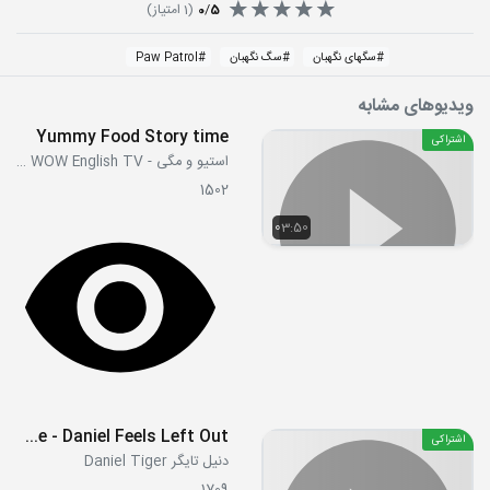
5
/
0
(
1
امتیاز)
#
سگهای نگهبان
#
سگ نگهبان
#
Paw Patrol
ویدیوهای مشابه
Yummy Food Story time
اشتراکی
استیو و مگی - Steve and Maggie WOW English TV
1502
03:50
S01E36 - Duckling Goes Home - Daniel Feels Left Out
اشتراکی
دنیل تایگر Daniel Tiger