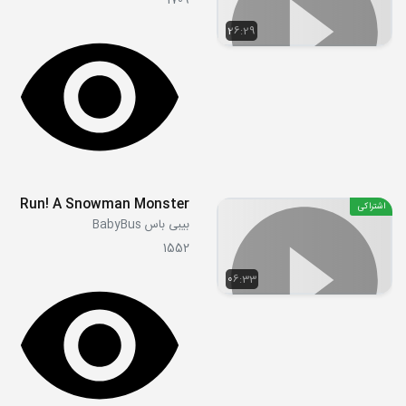
1709
26:29
Run! A Snowman Monster
اشتراکی
بیبی باس BabyBus
1552
06:33