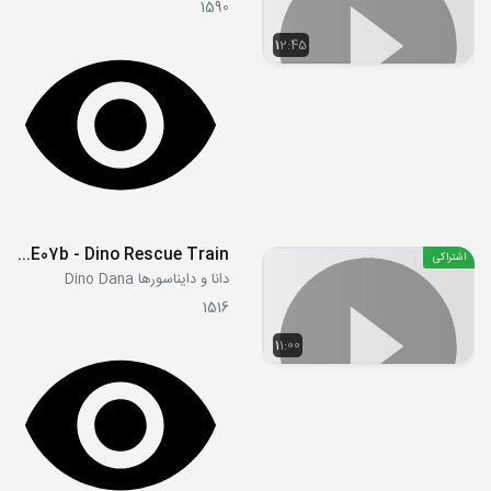
1590
12:45
S1E07b - Dino Rescue Train
اشتراکی
دانا و دایناسورها Dino Dana
1516
11:00