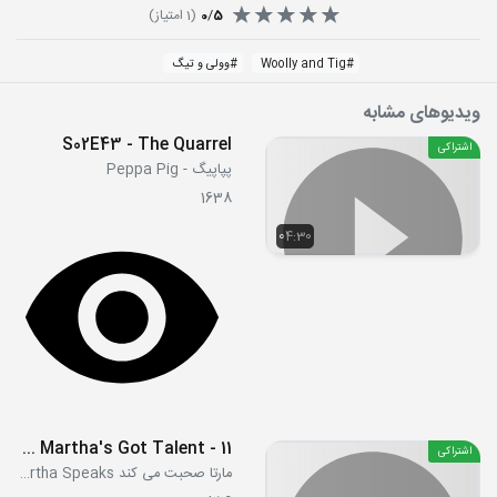
5
/
0
(
1
امتیاز)
#
Woolly and Tig
#
وولی و تیگ
ویدیوهای مشابه
S02E43 - The Quarrel
اشتراکی
پپاپیگ - Peppa Pig
1638
04:30
11 - Martha Walks the Dog - Martha's Got Talent
اشتراکی
مارتا صحبت می کند Martha Speaks