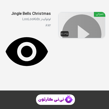
Jingle Bells Christmas
اشتراکی
لولوکیدز LooLooKids
872
01:35