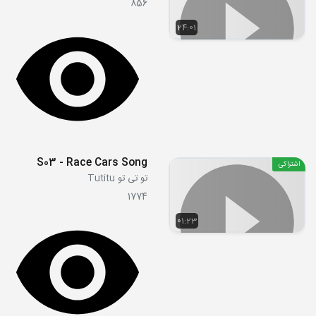
856
24:01
S03 - Race Cars Song
اشتراکی
تو تی تو Tutitu
1774
01:23