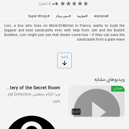
5
/
0
(
1
امتیاز)
#
Airplane
#
هواپیما
#
سوپر وینگز
#
Super Wings
Loic, a boy who lives on Mont-St-Michel in France, wants to build the
biggest and best sandcastle ever; with help from Jett and the Build-It
Buddies, Loic might just see that dream come true -- if they can save the
sandcastle from a giant wave.
ادامه
ویدیوهای مشابه
S01E15a - The Mystery of the Secret Room
اشتراکی
میرا کارگاه سلطنتی Mira, Royal Detective
1869
11:58