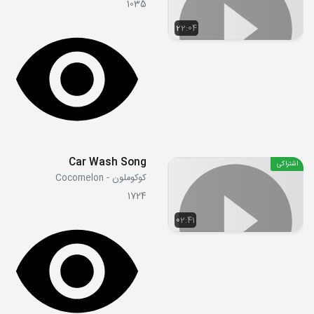
1035
22:04
Car Wash Song
اشتراکی
کوکوملون - Cocomelon
1724
02:41