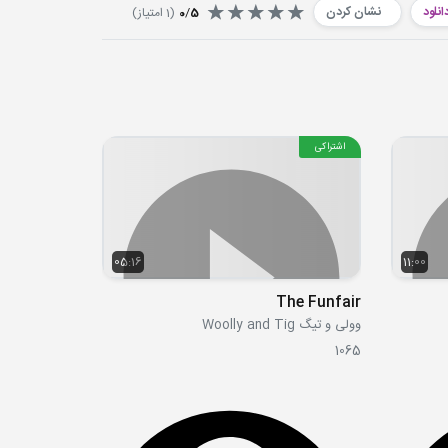
انلود
نشان کردن
5
/
0
(
1
امتیاز)
اشتراکی
05:16
11:00
The Funfair
وولی و تیگ Woolly and Tig
1065