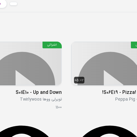
د
اشتراکی
05:02
S01E10 - Up and Down
S06E19 - Pizza!
Pe
تویرلی ووها Twirlywoos
1100