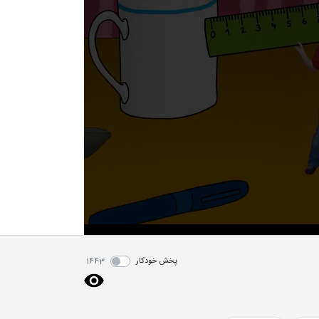
پخش خودکار
1443