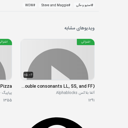
#
استیو و مگی
#
Steve and Maggie
#
WOW
ویدیوهای مشابه
اشتراکی
اشتراکی
05:04
 Pizza!
S02E13 - Hill (double consonants LL, SS, and FF)
آلفا بلاکس Alphablocks
پپاپیگ - ppa Pig
1355
1291